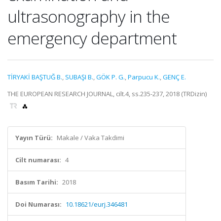
ultrasonography in the
emergency department
TİRYAKİ BAŞTUĞ B.
,
SUBAŞI B.
,
GÖK P. G.
,
Parpucu K.
,
GENÇ E.
THE EUROPEAN RESEARCH JOURNAL, cilt.4, ss.235-237, 2018 (TRDizin)
Yayın Türü:
Makale / Vaka Takdimi
Cilt numarası:
4
Basım Tarihi:
2018
Doi Numarası:
10.18621/eurj.346481