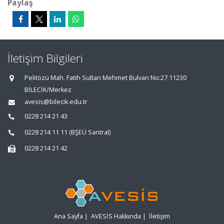
Paylaş
İletişim Bilgileri
Pelitözü Mah. Fatih Sultan Mehmet Bulvarı No:27 11230
BİLECİK/Merkez
avesis@bilecik.edu.tr
0228 214 21 43
0228 214 11 11 (BŞEÜ Santral)
0228 214 21 42
Ana Sayfa
|
AVESİS Hakkında
|
İletişim