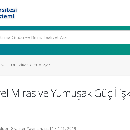
rsitesi
stemi
ÜLTÜREL MIRAS VE YUMUŞAK ...
 Miras ve Yumuşak Güç-İlişki
tör, Grafiker Yayınları, ss.117-141, 2019