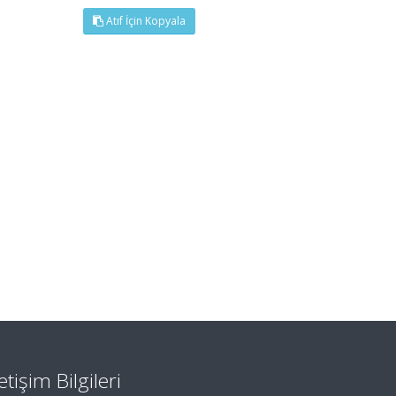
Atıf İçin Kopyala
letişim Bilgileri