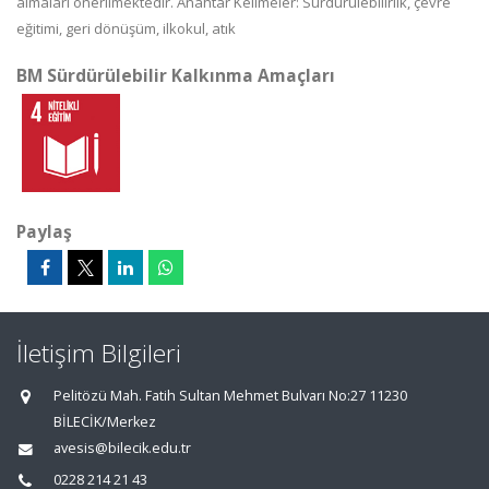
almaları önerilmektedir. Anahtar Kelimeler: Sürdürülebilirlik, çevre
eğitimi, geri dönüşüm, ilkokul, atık
BM Sürdürülebilir Kalkınma Amaçları
Paylaş
İletişim Bilgileri
Pelitözü Mah. Fatih Sultan Mehmet Bulvarı No:27 11230
BİLECİK/Merkez
avesis@bilecik.edu.tr
0228 214 21 43