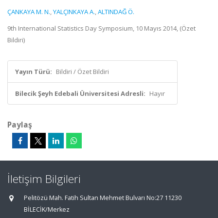
ÇANKAYA M. N.
,
YALÇINKAYA A.
,
ALTINDAĞ Ö.
9th International Statistics Day Symposium, 10 Mayıs 2014, (Özet
Bildiri)
Yayın Türü:
Bildiri / Özet Bildiri
Bilecik Şeyh Edebali Üniversitesi Adresli:
Hayır
Paylaş
İletişim Bilgileri
Pelitözü Mah. Fatih Sultan Mehmet Bulvarı No:27 11230
BİLECİK/Merkez