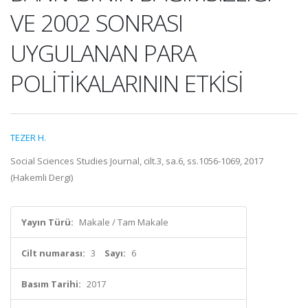
VE 2002 SONRASI
UYGULANAN PARA
POLİTİKALARININ ETKİSİ
TEZER H.
Social Sciences Studies Journal, cilt.3, sa.6, ss.1056-1069, 2017
(Hakemli Dergi)
Yayın Türü:
Makale / Tam Makale
Cilt numarası:
3
Sayı:
6
Basım Tarihi:
2017