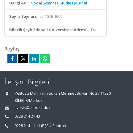
Dergi Adı:
Social Sciences Studies Journal
Sayfa Sayıları:
ss.1056-1069
Bilecik Şeyh Edebali Üniversitesi Adresli:
Evet
Paylaş
İletişim Bilgileri
Pelitözü Mah. Fatih Sultan Mehmet Bulvarı No:27 11230
BİLECİK/Merkez
avesis@bilecik.edu.tr
0228 214 21 43
0228 214 11 11 (BŞEÜ Santral)