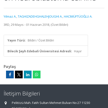
Yılmaz A.
,
TAGHIZADEHGHALEHJOUGHI A.
,
HACIMÜFTÜOĞLU A.
3RD, 29 Mayıs - 01 Haziran 2018, (Özet Bildiri)
Yayın Türü:
Bildiri / Özet Bildiri
Bilecik Şeyh Edebali Üniversitesi Adresli:
Hayır
Paylaş
İletişim Bilgileri
Pelitözü Mah. Fatih Sultan Mehmet Bulvarı No:27 11230