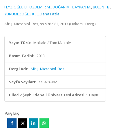
FEYZİOĞLU B.
,
ÖZDEMİR M.
,
DOĞAN M.
,
BAYKAN M.
,
BÜLENT B.
,
YÜRÜMEZOĞLU K.
,
...Daha Fazla
Afr. J. Microbiol. Res, ss.978-982, 2013 (Hakemli Dergi)
Yayın Türü:
Makale / Tam Makale
Basım Tarihi:
2013
Dergi Adı:
Afr. J. Microbiol. Res
Sayfa Sayıları:
ss.978-982
Bilecik Şeyh Edebali Üniversitesi Adresli:
Hayır
Paylaş