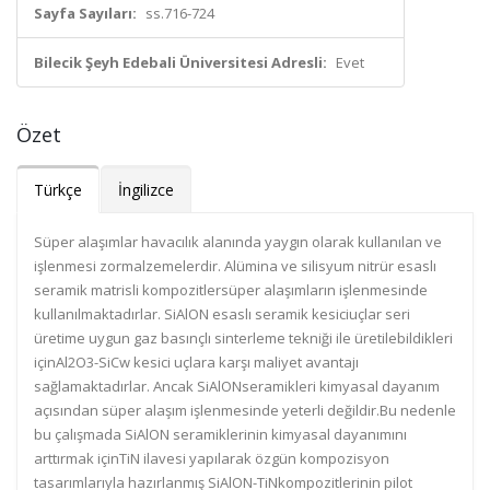
Sayfa Sayıları:
ss.716-724
Bilecik Şeyh Edebali Üniversitesi Adresli:
Evet
Özet
Türkçe
İngilizce
Süper alaşımlar havacılık alanında yaygın olarak kullanılan ve
işlenmesi zormalzemelerdir. Alümina ve silisyum nitrür esaslı
seramik matrisli kompozitlersüper alaşımların işlenmesinde
kullanılmaktadırlar. SiAlON esaslı seramik kesiciuçlar seri
üretime uygun gaz basınçlı sinterleme tekniği ile üretilebildikleri
içinAl2O3-SiCw kesici uçlara karşı maliyet avantajı
sağlamaktadırlar. Ancak SiAlONseramikleri kimyasal dayanım
açısından süper alaşım işlenmesinde yeterli değildir.Bu nedenle
bu çalışmada SiAlON seramiklerinin kimyasal dayanımını
arttırmak içinTiN ilavesi yapılarak özgün kompozisyon
tasarımlarıyla hazırlanmış SiAlON-TiNkompozitlerinin pilot