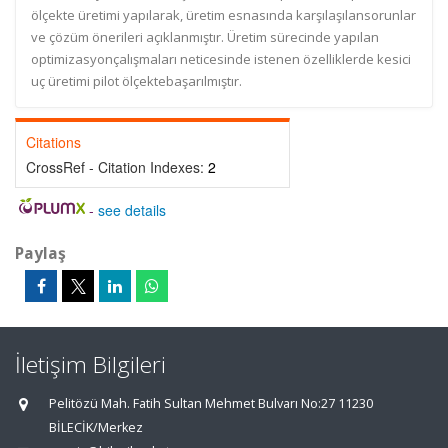
ölçekte üretimi yapılarak, üretim esnasında karşılaşılansorunlar
ve çözüm önerileri açıklanmıştır. Üretim sürecinde yapılan
optimizasyonçalışmaları neticesinde istenen özelliklerde kesici
uç üretimi pilot ölçektebaşarılmıştır.
Citations
CrossRef - Citation Indexes:
2
-
see details
Paylaş
İletişim Bilgileri
Pelitözü Mah. Fatih Sultan Mehmet Bulvarı No:27 11230
BİLECİK/Merkez