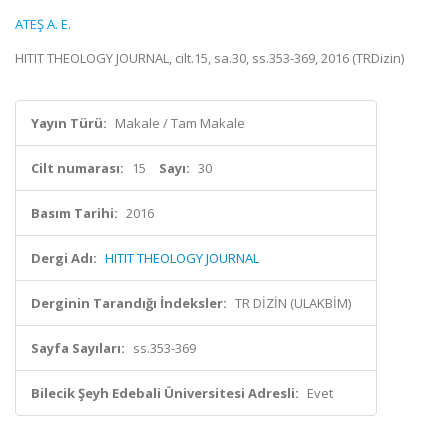
ATEŞ A. E.
HITIT THEOLOGY JOURNAL, cilt.15, sa.30, ss.353-369, 2016 (TRDizin)
Yayın Türü:
Makale / Tam Makale
Cilt numarası:
15
Sayı:
30
Basım Tarihi:
2016
Dergi Adı:
HITIT THEOLOGY JOURNAL
Derginin Tarandığı İndeksler:
TR DİZİN (ULAKBİM)
Sayfa Sayıları:
ss.353-369
Bilecik Şeyh Edebali Üniversitesi Adresli:
Evet