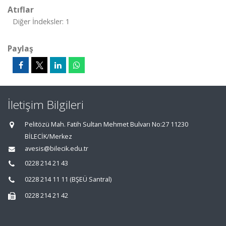
Atıflar
Diğer İndeksler: 1
Paylaş
İletişim Bilgileri
Pelitözü Mah. Fatih Sultan Mehmet Bulvarı No:27 11230
BİLECİK/Merkez
avesis@bilecik.edu.tr
0228 214 21 43
0228 214 11 11 (BŞEÜ Santral)
0228 214 21 42