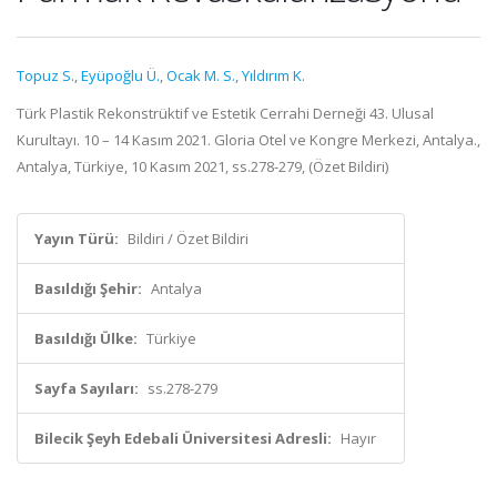
Topuz S.
,
Eyüpoğlu Ü.
,
Ocak M. S.
,
Yıldırım K.
Türk Plastik Rekonstrüktif ve Estetik Cerrahi Derneği 43. Ulusal
Kurultayı. 10 – 14 Kasım 2021. Gloria Otel ve Kongre Merkezi, Antalya.,
Antalya, Türkiye, 10 Kasım 2021, ss.278-279, (Özet Bildiri)
Yayın Türü:
Bildiri / Özet Bildiri
Basıldığı Şehir:
Antalya
Basıldığı Ülke:
Türkiye
Sayfa Sayıları:
ss.278-279
Bilecik Şeyh Edebali Üniversitesi Adresli:
Hayır