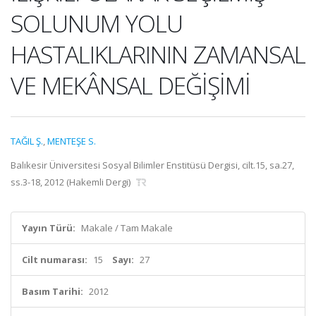
SOLUNUM YOLU
HASTALIKLARININ ZAMANSAL
VE MEKÂNSAL DEĞİŞİMİ
TAĞIL Ş.
,
MENTEŞE S.
Balıkesir Üniversitesi Sosyal Bilimler Enstitüsü Dergisi, cilt.15, sa.27,
ss.3-18, 2012 (Hakemli Dergi)
Yayın Türü:
Makale / Tam Makale
Cilt numarası:
15
Sayı:
27
Basım Tarihi:
2012