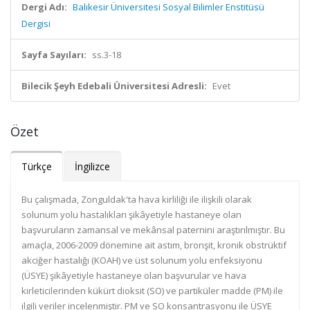
Dergi Adı:
Balıkesir Üniversitesi Sosyal Bilimler Enstitüsü
Dergisi
Sayfa Sayıları:
ss.3-18
Bilecik Şeyh Edebali Üniversitesi Adresli:
Evet
Özet
Türkçe
İngilizce
Bu çalışmada, Zonguldak'ta hava kirliliği ile ilişkili olarak
solunum yolu hastalıkları şikâyetiyle hastaneye olan
başvuruların zamansal ve mekânsal paternini araştırılmıştır. Bu
amaçla, 2006-2009 dönemine ait astım, bronşit, kronik obstrüktif
akciğer hastalığı (KOAH) ve üst solunum yolu enfeksiyonu
(ÜSYE) şikâyetiyle hastaneye olan başvurular ve hava
kirleticilerinden kükürt dioksit (SO) ve partiküler madde (PM) ile
ilgili veriler incelenmiştir. PM ve SO konsantrasyonu ile ÜSYE