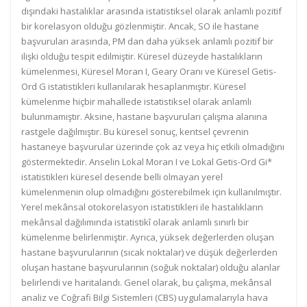
dışındaki hastalıklar arasında istatistiksel olarak anlamlı pozitif
bir korelasyon olduğu gözlenmiştir. Ancak, SO ile hastane
başvuruları arasında, PM dan daha yüksek anlamlı pozitif bir
ilişki olduğu tespit edilmiştir. Küresel düzeyde hastalıkların
kümelenmesi, Küresel Moran I, Geary Oranı ve Küresel Getis-
Ord G istatistikleri kullanılarak hesaplanmıştır. Küresel
kümelenme hiçbir mahallede istatistiksel olarak anlamlı
bulunmamıştır. Aksine, hastane başvuruları çalışma alanına
rastgele dağılmıştır. Bu küresel sonuç, kentsel çevrenin
hastaneye başvurular üzerinde çok az veya hiç etkili olmadığını
göstermektedir. Anselin Lokal Moran I ve Lokal Getis-Ord Gi*
istatistikleri küresel desende belli olmayan yerel
kümelenmenin olup olmadığını gösterebilmek için kullanılmıştır.
Yerel mekânsal otokorelasyon istatistikleri ile hastalıkların
mekânsal dağılımında istatistikî olarak anlamlı sınırlı bir
kümelenme belirlenmiştir. Ayrıca, yüksek değerlerden oluşan
hastane başvurularının (sıcak noktalar) ve düşük değerlerden
oluşan hastane başvurularının (soğuk noktalar) olduğu alanlar
belirlendi ve haritalandı. Genel olarak, bu çalışma, mekânsal
analiz ve Coğrafi Bilgi Sistemleri (CBS) uygulamalarıyla hava