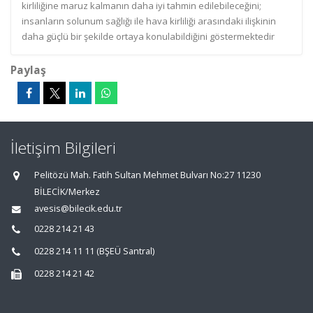
kirliliğine maruz kalmanın daha iyi tahmin edilebileceğini;
insanların solunum sağlığı ile hava kirliliği arasındaki ilişkinin
daha güçlü bir şekilde ortaya konulabildiğini göstermektedir
Paylaş
İletişim Bilgileri
Pelitözü Mah. Fatih Sultan Mehmet Bulvarı No:27 11230
BİLECİK/Merkez
avesis@bilecik.edu.tr
0228 214 21 43
0228 214 11 11 (BŞEÜ Santral)
0228 214 21 42