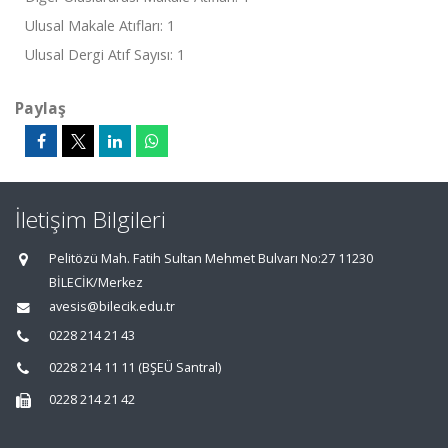
Ulusal Makale Atıfları: 1
Ulusal Dergi Atıf Sayısı: 1
Paylaş
İletişim Bilgileri
Pelitözü Mah. Fatih Sultan Mehmet Bulvarı No:27 11230
BİLECİK/Merkez
avesis@bilecik.edu.tr
0228 214 21 43
0228 214 11 11 (BŞEÜ Santral)
0228 214 21 42