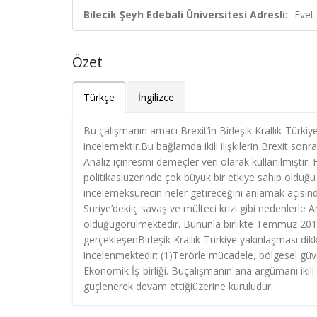
Bilecik Şeyh Edebali Üniversitesi Adresli:
Evet
Özet
Türkçe
İngilizce
Bu çalışmanın amacı Brexit’in Birleşik Krallık-Türkiye il
incelemektir.Bu bağlamda ikili ilişkilerin Brexit son
Analiz içinresmi demeçler veri olarak kullanılmıştır
politikasıüzerinde çok büyük bir etkiye sahip olduğu ile
incelemeksürecin neler getireceğini anlamak açısınd
Suriye’dekiiç savaş ve mülteci krizi gibi nedenlerle Am
olduğugörülmektedir. Bununla birlikte Temmuz 2016’d
gerçekleşenBirleşik Krallık-Türkiye yakınlaşması di
incelenmektedir: (1)Terörle mücadele, bölgesel güvenl
Ekonomik İş-birliği. Buçalışmanın ana argümanı ikili 
güçlenerek devam ettiğiüzerine kuruludur.