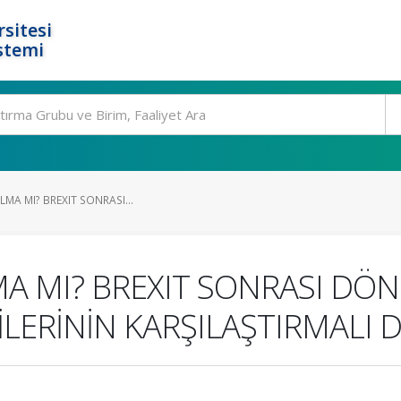
rsitesi
stemi
ILMA MI? BREXIT SONRASI...
MA MI? BREXIT SONRASI DÖ
İLERİNİN KARŞILAŞTIRMALI D