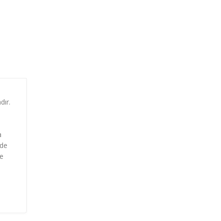
dır.
a
nde
de