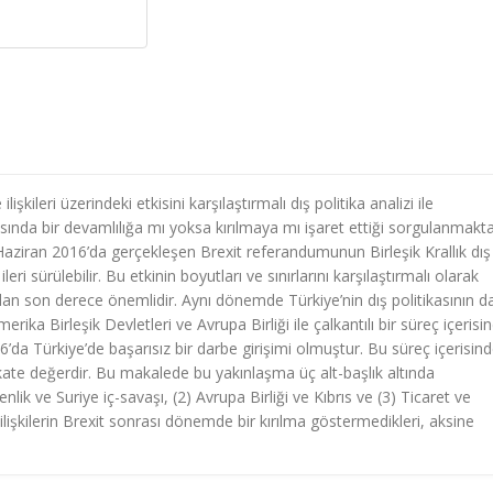
işkileri üzerindeki etkisini karşılaştırmalı dış politika analizi ile
rasında bir devamlılığa mı yoksa kırılmaya mı işaret ettiği sorgulanmakta
. Haziran 2016’da gerçekleşen Brexit referandumunun Birleşik Krallık dış
ri sürülebilir. Bu etkinin boyutları ve sınırlarını karşılaştırmalı olarak
an son derece önemlidir. Aynı dönemde Türkiye’nin dış politikasının d
erika Birleşik Devletleri ve Avrupa Birliği ile çalkantılı bir süreç içerisi
a Türkiye’de başarısız bir darbe girişimi olmuştur. Bu süreç içerisin
kkate değerdir. Bu makalede bu yakınlaşma üç alt-başlık altında
ik ve Suriye iç-savaşı, (2) Avrupa Birliği ve Kıbrıs ve (3) Ticaret ve
ilişkilerin Brexit sonrası dönemde bir kırılma göstermedikleri, aksine