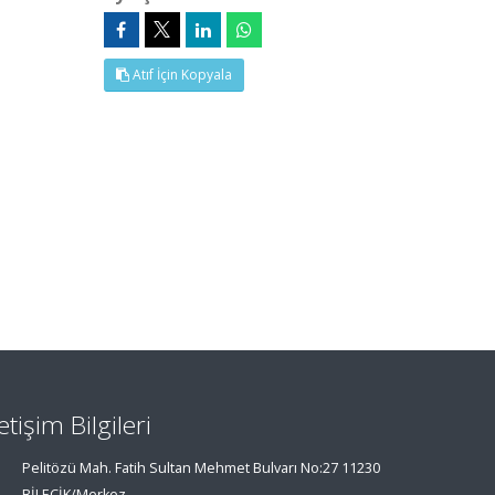
Atıf İçin Kopyala
letişim Bilgileri
Pelitözü Mah. Fatih Sultan Mehmet Bulvarı No:27 11230
BİLECİK/Merkez