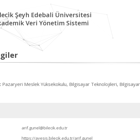
lecik Şeyh Edebali Üniversitesi
kademik Veri Yönetim Sistemi
giler
Pazaryeri Meslek Yüksekokulu, Bilgisayar Teknolojileri, Bilgisayar
:
arif.gunel@bilecik.edu.tr
https://avesis.bilecik.edu.tr/arif.gunel