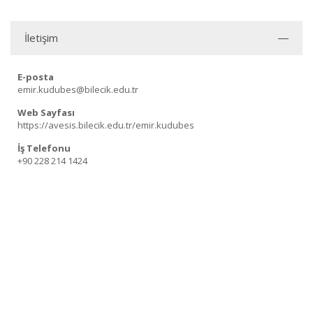
İletişim
E-posta
emir.kudubes@bilecik.edu.tr
Web Sayfası
https://avesis.bilecik.edu.tr/emir.kudubes
İş Telefonu
+90 228 214 1424