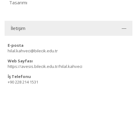
Tasarımı
İletişim
E-posta
hilal.kahveci@bilecik.edu.tr
Web Sayfası
https://avesis.bilecik.edu.tr/hilal.kahveci
İş Telefonu
+90 228 214 1531