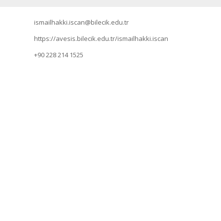
ismailhakki.iscan@bilecik.edu.tr
https://avesis.bilecik.edu.tr/ismailhakki.iscan
+90 228 214 1525