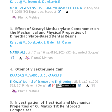
Karadağ M.
,
Erdem M.
,
Dolekcekic E.
MATERIALWISSENSCHAFT UND WERKSTOFFTECHNIK
, cilt.56, ss.1-
13, 2025 (SCI-Expanded, Scopus)
PlumX Metrics
3.
Effect of Stearyl Methacrylate Comonomer on
the Mechanical and Physical Properties of
Dimethacrylate-Based Dental Resins
Karadağ M.
,
Dolekcekic E.
,
Erdem M.
,
Özcan
M.
MATERIALS
, cilt.17, sa.16, ss.4136, 2024 (SCI-Expanded, Scopus)
PlumX Metrics
4.
Otomotiv Sektöründe Cam
KARADAĞ M.
,
VAROL U. C.
,
KARASU B.
El-Cezerî Journal of Science and Engineering
, cilt.6, sa.2, ss.299-
322, 2019 (Hakemli Dergi)
PlumX Metrics
5.
Investigation of Electrical and Mechanical
Properties of Cu Matrix TiC Reinforced
Composites