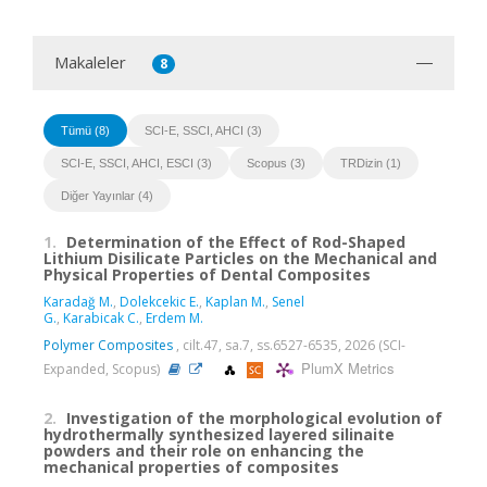
Makaleler
8
Tümü (8)
SCI-E, SSCI, AHCI (3)
SCI-E, SSCI, AHCI, ESCI (3)
Scopus (3)
TRDizin (1)
Diğer Yayınlar (4)
1.
Determination of the Effect of Rod-Shaped
Lithium Disilicate Particles on the Mechanical and
Physical Properties of Dental Composites
Karadağ M.
,
Dolekcekic E.
,
Kaplan M.
,
Senel
G.
,
Karabicak C.
,
Erdem M.
Polymer Composites
, cilt.47, sa.7, ss.6527-6535, 2026 (SCI-
PlumX Metrics
Expanded, Scopus)
2.
Investigation of the morphological evolution of
hydrothermally synthesized layered silinaite
powders and their role on enhancing the
mechanical properties of composites