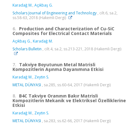
Karadağ M.
,
Açıkbaş G.
Scholars Journal of Engineering and Technology
, cilt.6, sa.2,
ss.58-63, 2018 (Hakemli Dergi)
6.
Production and Characterization of Cu-SiC
Composites for Electrical Contact Materials
Açıkbaş G.
,
Karadağ M.
Scholars Bulletin
, cilt.4, sa.2, ss.213-221, 2018 (Hakemli Dergi)
7.
Takviye Boyutunun Metal Matrisli
Kompozitlerin Aşınma Dayanımına Etkisi
Karadağ M.
,
Zeytin S.
METAL DÜNYASI
, sa.285, ss.60-64, 2017 (Hakemli Dergi)
8.
B4C Takviye Oranının Bakır Matrisli
Kompozitlerin Mekanik ve Elektriksel Özelliklerine
Etkisi
Karadağ M.
,
Zeytin S.
METAL DÜNYASI
, sa.283, ss.62-66, 2017 (Hakemli Dergi)