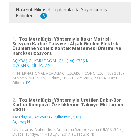
Hakemli Bilimsel Toplantılarda Yayımlanmış
Bildiriler
3
1.
Toz Metalürjisi Yöntemiyle Bakır Matrisli
Silisyum Karbür Takviyeli Alçak Gerilim Elektrik
Ürünlerine Yönelik Kontak Malzemesi Üretimi ve
Karakterizasyonu
AÇIKBAŞ G.
,
KARADAĞ M.
,
ÇALIŞ AÇIKBAŞ N.
,
ÖZCAN S.
,
ÇİLLİYÜZ Y.
II. INTERNATIONAL ACADEMIC RESEARCH CONGRESS (INES 2017),
ALANYA, ANTALYA, Türkiye, 18 - 21 Ekim 2017, ss.654, (Özet
Bildiri)
2.
Toz Metalürjisi Yöntemiyle Üretilen Bakır-Bor
Karbür Kompozit Özelliklerine Takviye Miktarının
Etkisi
Karadağ M.
,
Açıkbaş G.
,
Çilliyüz Y.
,
Çalış
Açıkbaş N.
Uluslararası Mühendislik Araştırma Sempozyumu (UMAS-2017),
Düzce, Türkiye, 11 - 13 Eylül 2017, (Özet Bildiri)