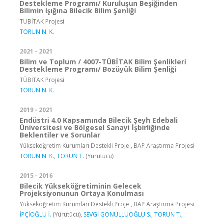
Destekleme Programı/ Kuruluşun Beşiğinden
Bilimin Işığına Bilecik Bilim Şenliği
TÜBİTAK Projesi
TORUN N. K.
2021 - 2021
Bilim ve Toplum / 4007-TÜBİTAK Bilim Şenlikleri
Destekleme Programı/ Bozüyük Bilim Şenliği
TÜBİTAK Projesi
TORUN N. K.
2019 - 2021
Endüstri 4.0 Kapsamında Bilecik Şeyh Edebali
Üniversitesi ve Bölgesel Sanayi İşbirliğinde
Beklentiler ve Sorunlar
Yükseköğretim Kurumları Destekli Proje , BAP Araştırma Projesi
TORUN N. K.
,
TORUN T.
(Yürütücü)
2015 - 2016
Bilecik Yükseköğretiminin Gelecek
Projeksiyonunun Ortaya Konulması
Yükseköğretim Kurumları Destekli Proje , BAP Araştırma Projesi
İPÇİOĞLU İ.
(Yürütücü),
SEVGİ GÖNÜLLÜOĞLU S.
,
TORUN T.
,