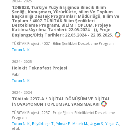
2024 - 2025
124B828, Türkiye Yüzyılı Işığında Bilecik Bilim
Şenliği, Konuşmacı, Yürürlükte, bilim Ve Toplum
Başkanlığı Destek Programları Müdürlüğü, Bilim ve
Toplum / 4007-TÜBİTAK Bilim Şenlikleri
Destekleme Programı, BİLİM TOPLUM, Projeye
Katılma/Ayrılma Tarihleri: 22.05.2024 - (), Proje
Başlangıç/Bitiş Tarihleri: 22.05.2024 - 22.05.2025.
TÜBİTAK Projesi , 4007 - Bilim Şenlikleri Destekleme Programı
Torun N. K.
2024 - 2025
Holokit Teknofest Projesi
Vakıf
Torun N. K.
2024 - 2024
Tübitak 2237-A / DİJİTAL DÖNÜŞÜM VE DİJİTAL
İNOVASYONUN TOPLUMSAL YANSIMALARI
TÜBİTAK Projesi , 2237 - Proje Eğitimi Etkinliklerini Destekleme
Programı
Torun N. K.
,
Büyükbeşe T.
,
Yılmaz E.
,
Mecek M.
,
Urgan S.
,
Yaşar C.
,
et al.