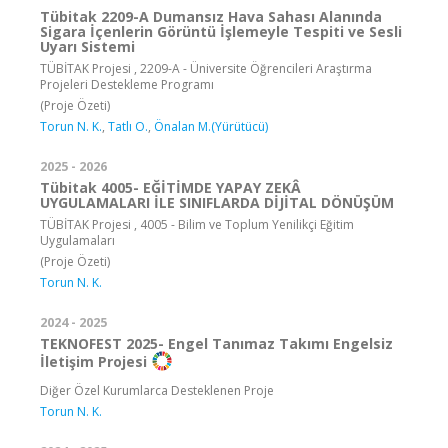
Tübitak 2209-A Dumansız Hava Sahası Alanında
Sigara İçenlerin Görüntü İşlemeyle Tespiti ve Sesli
Uyarı Sistemi
TÜBİTAK Projesi , 2209-A - Üniversite Öğrencileri Araştırma
Projeleri Destekleme Programı
(Proje Özeti)
Torun N. K.
,
Tatlı O.
,
Önalan M.(Yürütücü)
2025 - 2026
Tübitak 4005- EĞİTİMDE YAPAY ZEKÂ
UYGULAMALARI İLE SINIFLARDA DİJİTAL DÖNÜŞÜM
TÜBİTAK Projesi , 4005 - Bilim ve Toplum Yenilikçi Eğitim
Uygulamaları
(Proje Özeti)
Torun N. K.
2024 - 2025
TEKNOFEST 2025- Engel Tanımaz Takımı Engelsiz
İletişim Projesi
Diğer Özel Kurumlarca Desteklenen Proje
Torun N. K.