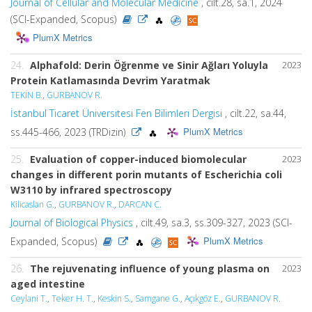
Journal of Cellular and Molecular Medicine
, cilt.28, sa.1, 2024
(SCI-Expanded, Scopus)
PlumX Metrics
24.
Alphafold: Derin Öğrenme ve Sinir Ağları Yoluyla
2023
Protein Katlamasında Devrim Yaratmak
TEKİN B.
,
GURBANOV R.
İstanbul Ticaret Üniversitesi Fen Bilimleri Dergisi
, cilt.22, sa.44,
PlumX Metrics
ss.445-466, 2023 (TRDizin)
25.
Evaluation of copper-induced biomolecular
2023
changes in different porin mutants of Escherichia coli
W3110 by infrared spectroscopy
Kilicaslan G.
,
GURBANOV R.
,
DARCAN C.
Journal of Biological Physics
, cilt.49, sa.3, ss.309-327, 2023 (SCI-
PlumX Metrics
Expanded, Scopus)
26.
The rejuvenating influence of young plasma on
2023
aged intestine
Ceylani T.
,
Teker H. T.
,
Keskin S.
,
Samgane G.
,
Açıkgöz E.
,
GURBANOV R.