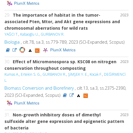
PlumX Metrics
29.
The importance of habitat in the tumor-
2023
associated Pten, Mtor, and Akt gene expressions and
chromosomal aberrations for wild rats
YAĞCI T.
,
Kabaoğlu U.
,
GURBANOV R.
Biologia
, cilt.78, sa.3, ss.779-789, 2023 (SCI-Expanded, Scopus)
PlumX Metrics
30.
Effect of Micromonospora sp. KSC08 on nitrogen
2023
conservation throughout composting
Kumas A.
,
Ertekin S. G.
,
GURBANOV R.
,
ŞİMŞEK Y. E.
,
Kocak F.
,
DEĞİRMENCİ
L.
Biomass Conversion and Biorefinery
, cilt.13, sa.3, ss.2375-2390,
2023 (SCI-Expanded, Scopus)
PlumX Metrics
31.
Non-growth inhibitory doses of dimethyl
2023
sulfoxide alter gene expression and epigenetic pattern
of bacteria