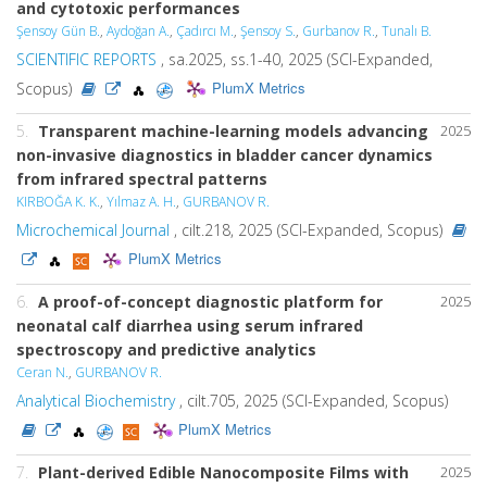
and cytotoxic performances
Şensoy Gün B.
,
Aydoğan A.
,
Çadırcı M.
,
Şensoy S.
,
Gurbanov R.
,
Tunalı B.
SCIENTIFIC REPORTS
, sa.2025, ss.1-40, 2025 (SCI-Expanded,
PlumX Metrics
Scopus)
5.
Transparent machine-learning models advancing
2025
non-invasive diagnostics in bladder cancer dynamics
from infrared spectral patterns
KIRBOĞA K. K.
,
Yılmaz A. H.
,
GURBANOV R.
Microchemical Journal
, cilt.218, 2025 (SCI-Expanded, Scopus)
PlumX Metrics
6.
A proof-of-concept diagnostic platform for
2025
neonatal calf diarrhea using serum infrared
spectroscopy and predictive analytics
Ceran N.
,
GURBANOV R.
Analytical Biochemistry
, cilt.705, 2025 (SCI-Expanded, Scopus)
PlumX Metrics
7.
Plant-derived Edible Nanocomposite Films with
2025