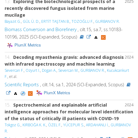
13.
Exploring the biotechnological prospects of a
2025
recently discovered fungus isolated from marine
mucilage
Bayazıt G.
,
GÜL Ü. D.
,
ERTİT TAŞTAN B.
,
TOZOĞLU F.
,
GURBANOV R.
Biomass Conversion and Biorefinery
, cilt.15, sa.7, ss.10183-
10196, 2025 (SCI-Expanded, Scopus)
PlumX Metrics
14.
Decoding myasthenia gravis: advanced diagnosis
2024
with infrared spectroscopy and machine learning
Severcan F.
,
Ozyurt I.
,
Dogan A.
,
Severcan M.
,
GURBANOV R.
,
Kucukcankurt
F.
, et al.
Scientific Reports
, cilt.14, sa.1, 2024 (SCI-Expanded, Scopus)
PlumX Metrics
15.
Spectrochemical and explainable artificial
2024
intelligence approaches for molecular level identification
of the status of critically ill patients with COVID-19
Tokgoz G.
,
KIRBOĞA K. K.
,
ÖZEL F.
,
YÜCEPUR S.
,
ARDAHANLI İ.
,
GURBANOV
R.