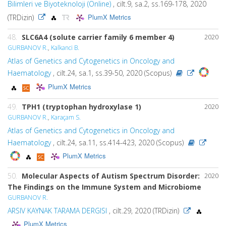
Bilimleri ve Biyoteknoloji (Online)
, cilt.9, sa.2, ss.169-178, 2020
PlumX Metrics
(TRDizin)
48.
SLC6A4 (solute carrier family 6 member 4)
2020
GURBANOV R.
,
Kalkanci B.
Atlas of Genetics and Cytogenetics in Oncology and
Haematology
, cilt.24, sa.1, ss.39-50, 2020 (Scopus)
PlumX Metrics
49.
TPH1 (tryptophan hydroxylase 1)
2020
GURBANOV R.
,
Karaçam S.
Atlas of Genetics and Cytogenetics in Oncology and
Haematology
, cilt.24, sa.11, ss.414-423, 2020 (Scopus)
PlumX Metrics
50.
Molecular Aspects of Autism Spectrum Disorder:
2020
The Findings on the Immune System and Microbiome
GURBANOV R.
ARSIV KAYNAK TARAMA DERGISI
, cilt.29, 2020 (TRDizin)
PlumX Metrics