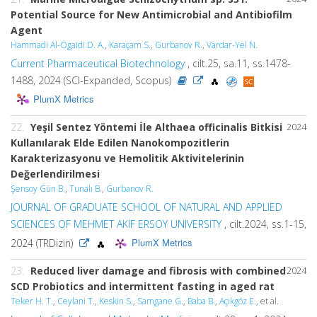
Potential Source for New Antimicrobial and Antibiofilm
Agent
Hammadi Al-Ogaidi D. A.
,
Karaçam S.
,
Gurbanov R.
,
Vardar-Yel N.
Current Pharmaceutical Biotechnology
, cilt.25, sa.11, ss.1478-
1488, 2024 (SCI-Expanded, Scopus)
PlumX Metrics
22.
Yeşil Sentez Yöntemi İle Althaea officinalis Bitkisi
2024
Kullanılarak Elde Edilen Nanokompozitlerin
Karakterizasyonu ve Hemolitik Aktivitelerinin
Değerlendirilmesi
Şensoy Gün B.
,
Tunalı B.
,
Gurbanov R.
JOURNAL OF GRADUATE SCHOOL OF NATURAL AND APPLIED
SCIENCES OF MEHMET AKIF ERSOY UNIVERSITY
, cilt.2024, ss.1-15,
PlumX Metrics
2024 (TRDizin)
23.
Reduced liver damage and fibrosis with combined
2024
SCD Probiotics and intermittent fasting in aged rat
Teker H. T.
,
Ceylani T.
,
Keskin S.
,
Samgane G.
,
Baba B.
,
Açıkgöz E.
, et al.