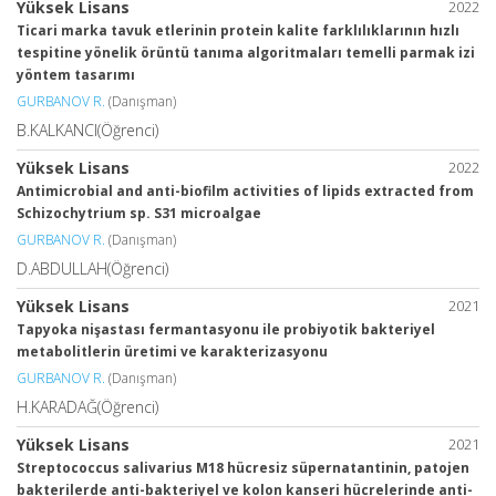
Yüksek Lisans
2022
Ticari marka tavuk etlerinin protein kalite farklılıklarının hızlı
tespitine yönelik örüntü tanıma algoritmaları temelli parmak izi
yöntem tasarımı
GURBANOV R.
(Danışman)
B.KALKANCI(Öğrenci)
Yüksek Lisans
2022
Antimicrobial and anti-biofilm activities of lipids extracted from
Schizochytrium sp. S31 microalgae
GURBANOV R.
(Danışman)
D.ABDULLAH(Öğrenci)
Yüksek Lisans
2021
Tapyoka nişastası fermantasyonu ile probiyotik bakteriyel
metabolitlerin üretimi ve karakterizasyonu
GURBANOV R.
(Danışman)
H.KARADAĞ(Öğrenci)
Yüksek Lisans
2021
Streptococcus salivarius M18 hücresiz süpernatantinin, patojen
bakterilerde anti-bakteriyel ve kolon kanseri hücrelerinde anti-