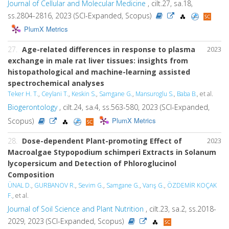
Journal of Cellular and Molecular Medicine
, cilt.27, sa.18,
ss.2804-2816, 2023 (SCI-Expanded, Scopus)
PlumX Metrics
27.
Age-related differences in response to plasma
2023
exchange in male rat liver tissues: insights from
histopathological and machine-learning assisted
spectrochemical analyses
Teker H. T.
,
Ceylani T.
,
Keskin S.
,
Samgane G.
,
Mansuroglu S.
,
Baba B.
, et al.
Biogerontology
, cilt.24, sa.4, ss.563-580, 2023 (SCI-Expanded,
PlumX Metrics
Scopus)
28.
Dose-dependent Plant-promoting Effect of
2023
Macroalgae Stypopodium schimperi Extracts in Solanum
lycopersicum and Detection of Phloroglucinol
Composition
ÜNAL D.
,
GURBANOV R.
,
Sevim G.
,
Samgane G.
,
Varış G.
,
ÖZDEMİR KOÇAK
F.
, et al.
Journal of Soil Science and Plant Nutrition
, cilt.23, sa.2, ss.2018-
2029, 2023 (SCI-Expanded, Scopus)