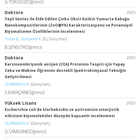
G.TOKGÖZ(Öğrenci)
Doktora
2025
Yeşil Sentez ile Elde Edilen Çinko Oksit Katkılı Yumurta Kabuğu
Nanokompozitlerinin (ZnO@YK) Karakterizasyonu ve Potansiyel
Biyomalzeme Özelliklerinin İncelenmesi
Tunalı B.
,
Gurbanov R.
(Eş Danışman)
B.ŞENSOY(Öğrenci)
Doktora
2023
Karsinoembriyonik antijen (CEA) Proteinin Tespiti için Yapay
Zeka ve Makine Öğrenimi destekli Spektrokimyasal Tekniğin
Geliştirilmesi
GURBANOV R.
(Danışman)
S.KARAÇAM(Öğrenci)
Yüksek Lisans
2023
Escherichia coli'de klorheksidin ve azitromisin sinerjistik
etkisinin biyomoleküler düzeyde kapsamlı incelenmesi
GURBANOV R.
(Danışman)
G.SAMGANE(Öğrenci)