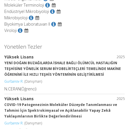
Moleküler Terminoloji
Endüstriyel Mikrobiyoloji
Mikrobiyoloji
Biyokimya Laboratuvarı II
Viroloji
Yönetilen Tezler
Yüksek Lisans
2025
YENİ DOĞAN BUZAĞILARDA İSHALE BAĞLI ÖLÜMCÜL HASTALIĞIN
TEŞHİSİNE YÖNELİK SERUM BİYOBELİRTEÇLERİ TEMELİNDE MAKİNE
ÖĞRENİMİ İLE HIZLI TEŞHİS YÖNTEMİNİN GELİŞTİRİLMESİ
Gurbanov R.
(Danışman)
N.CERAN(Öğrenci)
Yüksek Lisans
2025
COVID-19 Patogenezinin Moleküler Düzeyde Tanımlanması ve
Tahmini İçin Spektrokimyasal ve Açıklanabilir Yapay Zekâ
Yaklaşımlarının Birlikte Değerlendirilmesi
Gurbanov R.
(Danışman)