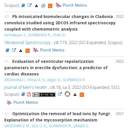
PlumX Metrics
Scopus)
40.
Pb intoxicated biomolecular changes in Cladonia
2022
convoluta studied using 2DCOS infrared spectroscopy
coupled with chemometric analysis
Karthikeyan S.
,
GURBANOV R.
,
ÜNAL D.
Vibrational Spectroscopy
, cilt.119, 2022 (SCI-Expanded, Scopus)
PlumX Metrics
41.
Evaluation of ventricular repolarization
2022
parameters in erectile dysfunction: a predictor of
cardiac diseases
ARDAHANLI İ.
,
Yılmaz A. H.
,
Akgün O.
,
GURBANOV R.
Journal of Men's Health
, cilt.18, sa.3, 2022 (SCI-Expanded, SSCI,
Scopus)
PlumX Metrics
42.
Optimization the removal of lead ions by fungi:
2021
Explanation of the mycosorption mechanism
HASDEMİR Z. M.
,
GÜL Ü. D.
,
GURBANOV R.
,
ŞİMŞEK S.