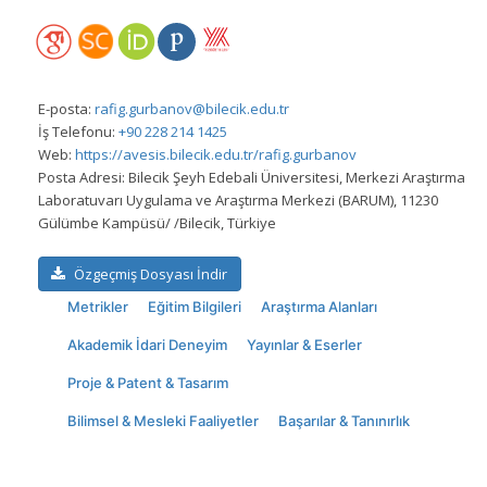
E-posta:
rafig.gurbanov@bilecik.edu.tr
İş Telefonu:
+90 228 214 1425
Web:
https://avesis.bilecik.edu.tr/rafig.gurbanov
Posta Adresi:
Bilecik Şeyh Edebali Üniversitesi, Merkezi Araştırma
Laboratuvarı Uygulama ve Araştırma Merkezi (BARUM), 11230
Gülümbe Kampüsü/ /Bilecik, Türkiye
Özgeçmiş Dosyası İndir
Metrikler
Eğitim Bilgileri
Araştırma Alanları
Akademik İdari Deneyim
Yayınlar & Eserler
Proje & Patent & Tasarım
Bilimsel & Mesleki Faaliyetler
Başarılar & Tanınırlık