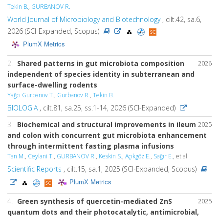
Tekin B.
,
GURBANOV R.
World Journal of Microbiology and Biotechnology
, cilt.42, sa.6,
2026 (SCI-Expanded, Scopus)
PlumX Metrics
2.
Shared patterns in gut microbiota composition
2026
independent of species identity in subterranean and
surface-dwelling rodents
Yağcı Gurbanov T.
,
Gurbanov R.
,
Tekin B.
BIOLOGIA
, cilt.81, sa.25, ss.1-14, 2026 (SCI-Expanded)
3.
Biochemical and structural improvements in ileum
2025
and colon with concurrent gut microbiota enhancement
through intermittent fasting plasma infusions
Tan M.
,
Ceylani T.
,
GURBANOV R.
,
Keskin S.
,
Açıkgöz E.
,
Sağır E.
, et al.
Scientific Reports
, cilt.15, sa.1, 2025 (SCI-Expanded, Scopus)
PlumX Metrics
4.
Green synthesis of quercetin-mediated ZnS
2025
quantum dots and their photocatalytic, antimicrobial,