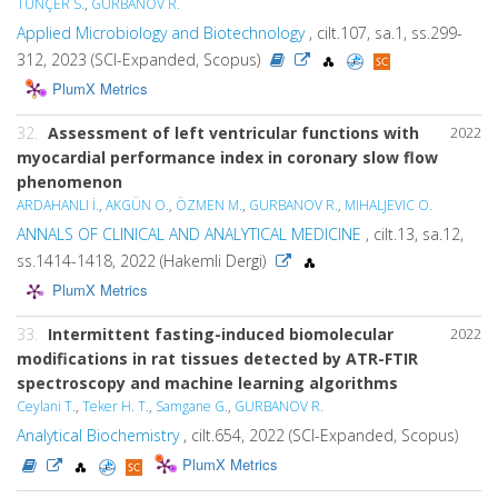
TUNÇER S.
,
GURBANOV R.
Applied Microbiology and Biotechnology
, cilt.107, sa.1, ss.299-
312, 2023 (SCI-Expanded, Scopus)
PlumX Metrics
32.
Assessment of left ventricular functions with
2022
myocardial performance index in coronary slow flow
phenomenon
ARDAHANLI İ.
,
AKGÜN O.
,
ÖZMEN M.
,
GURBANOV R.
,
MIHALJEVIC O.
ANNALS OF CLINICAL AND ANALYTICAL MEDICINE
, cilt.13, sa.12,
ss.1414-1418, 2022 (Hakemli Dergi)
PlumX Metrics
33.
Intermittent fasting-induced biomolecular
2022
modifications in rat tissues detected by ATR-FTIR
spectroscopy and machine learning algorithms
Ceylani T.
,
Teker H. T.
,
Samgane G.
,
GURBANOV R.
Analytical Biochemistry
, cilt.654, 2022 (SCI-Expanded, Scopus)
PlumX Metrics