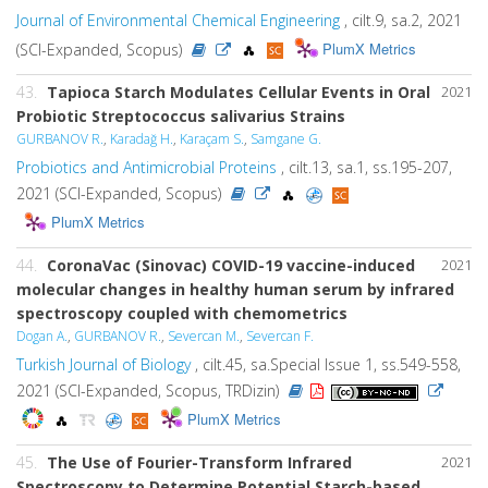
Journal of Environmental Chemical Engineering
, cilt.9, sa.2, 2021
PlumX Metrics
(SCI-Expanded, Scopus)
43.
Tapioca Starch Modulates Cellular Events in Oral
2021
Probiotic Streptococcus salivarius Strains
GURBANOV R.
,
Karadağ H.
,
Karaçam S.
,
Samgane G.
Probiotics and Antimicrobial Proteins
, cilt.13, sa.1, ss.195-207,
2021 (SCI-Expanded, Scopus)
PlumX Metrics
44.
CoronaVac (Sinovac) COVID-19 vaccine-induced
2021
molecular changes in healthy human serum by infrared
spectroscopy coupled with chemometrics
Dogan A.
,
GURBANOV R.
,
Severcan M.
,
Severcan F.
Turkish Journal of Biology
, cilt.45, sa.Special Issue 1, ss.549-558,
2021 (SCI-Expanded, Scopus, TRDizin)
PlumX Metrics
45.
The Use of Fourier-Transform Infrared
2021
Spectroscopy to Determine Potential Starch-based