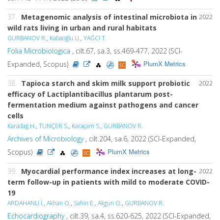
37.
Metagenomic analysis of intestinal microbiota in
2022
wild rats living in urban and rural habitats
GURBANOV R.
,
Kabaoğlu U.
,
YAĞCI T.
Folia Microbiologica
, cilt.67, sa.3, ss.469-477, 2022 (SCI-
PlumX Metrics
Expanded, Scopus)
38.
Tapioca starch and skim milk support probiotic
2022
efficacy of Lactiplantibacillus plantarum post-
fermentation medium against pathogens and cancer
cells
Karadağ H.
,
TUNÇER S.
,
Karaçam S.
,
GURBANOV R.
Archives of Microbiology
, cilt.204, sa.6, 2022 (SCI-Expanded,
PlumX Metrics
Scopus)
39.
Myocardial performance index increases at long-
2022
term follow-up in patients with mild to moderate COVID-
19
ARDAHANLI İ.
,
Akhan O.
,
Sahin E.
,
Akgun O.
,
GURBANOV R.
Echocardiography
, cilt.39, sa.4, ss.620-625, 2022 (SCI-Expanded,