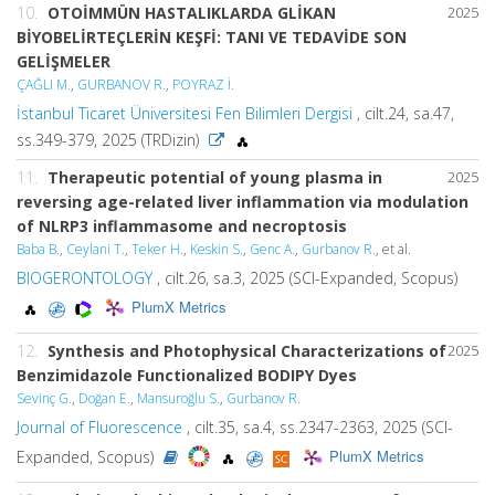
10.
OTOİMMÜN HASTALIKLARDA GLİKAN
2025
BİYOBELİRTEÇLERİN KEŞFİ: TANI VE TEDAVİDE SON
GELİŞMELER
ÇAĞLI M.
,
GURBANOV R.
,
POYRAZ İ.
İstanbul Ticaret Üniversitesi Fen Bilimleri Dergisi
, cilt.24, sa.47,
ss.349-379, 2025 (TRDizin)
11.
Therapeutic potential of young plasma in
2025
reversing age-related liver inflammation via modulation
of NLRP3 inflammasome and necroptosis
Baba B.
,
Ceylani T.
,
Teker H.
,
Keskin S.
,
Genc A.
,
Gurbanov R.
, et al.
BIOGERONTOLOGY
, cilt.26, sa.3, 2025 (SCI-Expanded, Scopus)
PlumX Metrics
12.
Synthesis and Photophysical Characterizations of
2025
Benzimidazole Functionalized BODIPY Dyes
Sevinç G.
,
Doğan E.
,
Mansuroğlu S.
,
Gurbanov R.
Journal of Fluorescence
, cilt.35, sa.4, ss.2347-2363, 2025 (SCI-
PlumX Metrics
Expanded, Scopus)