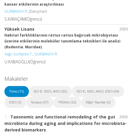
kanser etkilerinin araştırılması
GURBANOV R.
(Danışman)
S.KARAÇAM(Öğrenci)
Yüksek Lisans
2020
Habitat farklılıklarının rattus rattus bağırsak mikrobiyotası
üzerine etkilerinin moleküler tanımlama teknikleri ile analizi
(Rodentia: Muridae)
Yağcı Gurbanov T.
,
GURBANOV R.
U.KABAOĞLU(Öğrenci)
Makaleler
Tümü (71)
SCI-E, SSCI, AHCI (52)
SCI-E, SSCI, AHCI, ESCI (54)
ESCI (2)
Scopus (57)
TRDizin (12)
Diğer Yayınlar (2)
1.
Taxonomic and functional remodeling of the gut
2026
microbiota during aging and implications for microbiota-
derived biomarkers