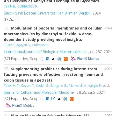
An Overview of Analytical Techniques in Glycomics
TEKİN B.
,
GURBANOV R.
Bilecik Şeyh Edebali Üniversitesi Fen Bilimleri Dergisi
, 2024
(TRDizin)
19.
Modulation of bacterial membranes and cellular
2024
macromolecules by dimethyl sulfoxide: A dose-
dependent study providing novel insights
Tunçer Çağlayan S.
,
Gurbanov R.
International Journal of Biological Macromolecules
, cilt.267, 2024
PlumX Metrics
(SCI-Expanded, Scopus)
20.
Supplementing probiotics during intermittent
2024
fasting proves more effective in restoring ileum and
colon tissues in aged rats
Teker H. T.
,
Ceylani T.
,
Keskin S.
,
Samgane G.
,
Allahverdi H.
,
Açıkgöz E.
, et al.
Journal of Cellular and Molecular Medicine
, cilt.28, sa.6, 2024
(SCI-Expanded, Scopus)
PlumX Metrics
21.
Marine Microalgae Schizochytrium sp. S31:
2024