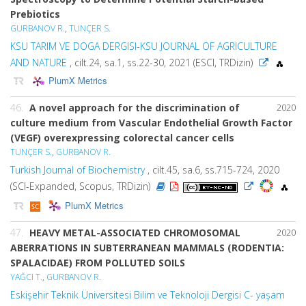
Prebiotics
GURBANOV R.
,
TUNÇER S.
KSU TARIM VE DOGA DERGISI-KSU JOURNAL OF AGRICULTURE
AND NATURE
, cilt.24, sa.1, ss.22-30, 2021 (ESCI, TRDizin)
PlumX Metrics
46.
A novel approach for the discrimination of
2020
culture medium from Vascular Endothelial Growth Factor
(VEGF) overexpressing colorectal cancer cells
TUNÇER S.
,
GURBANOV R.
Turkish Journal of Biochemistry
, cilt.45, sa.6, ss.715-724, 2020
(SCI-Expanded, Scopus, TRDizin)
PlumX Metrics
47.
HEAVY METAL-ASSOCIATED CHROMOSOMAL
2020
ABERRATIONS IN SUBTERRANEAN MAMMALS (RODENTIA:
SPALACIDAE) FROM POLLUTED SOILS
YAĞCI T.
,
GURBANOV R.
Eskişehir Teknik Üniversitesi Bilim ve Teknoloji Dergisi C- yaşam