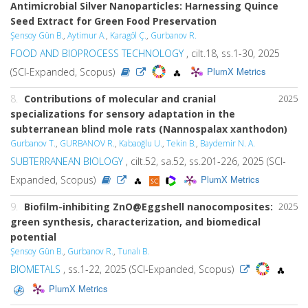
Antimicrobial Silver Nanoparticles: Harnessing Quince
Seed Extract for Green Food Preservation
Şensoy Gün B.
,
Aytimur A.
,
Karagöl Ç.
,
Gurbanov R.
FOOD AND BIOPROCESS TECHNOLOGY
, cilt.18, ss.1-30, 2025
PlumX Metrics
(SCI-Expanded, Scopus)
8.
Contributions of molecular and cranial
2025
specializations for sensory adaptation in the
subterranean blind mole rats
(Nannospalax
xanthodon)
Gurbanov T.
,
GURBANOV R.
,
Kabaoğlu U.
,
Tekin B.
,
Baydemir N. A.
SUBTERRANEAN BIOLOGY
, cilt.52, sa.52, ss.201-226, 2025 (SCI-
PlumX Metrics
Expanded, Scopus)
9.
Biofilm-inhibiting ZnO@Eggshell nanocomposites:
2025
green synthesis, characterization, and biomedical
potential
Şensoy Gün B.
,
Gurbanov R.
,
Tunalı B.
BIOMETALS
, ss.1-22, 2025 (SCI-Expanded, Scopus)
PlumX Metrics