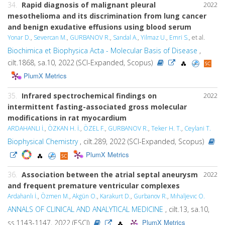
34.
Rapid diagnosis of malignant pleural
2022
mesothelioma and its discrimination from lung cancer
and benign exudative effusions using blood serum
Yonar D.
,
Severcan M.
,
GURBANOV R.
,
Sandal A.
,
Yilmaz U.
,
Emri S.
, et al.
Biochimica et Biophysica Acta - Molecular Basis of Disease
,
cilt.1868, sa.10, 2022 (SCI-Expanded, Scopus)
PlumX Metrics
35.
Infrared spectrochemical findings on
2022
intermittent fasting-associated gross molecular
modifications in rat myocardium
ARDAHANLI İ.
,
ÖZKAN H. İ.
,
ÖZEL F.
,
GURBANOV R.
,
Teker H. T.
,
Ceylani T.
Biophysical Chemistry
, cilt.289, 2022 (SCI-Expanded, Scopus)
PlumX Metrics
36.
Association between the atrial septal aneurysm
2022
and frequent premature ventricular complexes
Ardahanlı İ.
,
Özmen M.
,
Akgün O.
,
Karakurt D.
,
Gurbanov R.
,
Mıhaljevıc O.
ANNALS OF CLINICAL AND ANALYTICAL MEDICINE
, cilt.13, sa.10,
PlumX Metrics
ss.1143-1147, 2022 (ESCI)