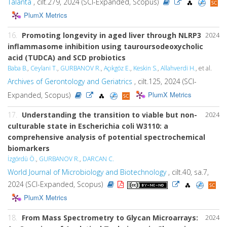
Talanta
, cilt.279, 2024 (SCI-Expanded, Scopus)
PlumX Metrics
16.
Promoting longevity in aged liver through NLRP3
2024
inflammasome inhibition using tauroursodeoxycholic
acid (TUDCA) and SCD probiotics
Baba B.
,
Ceylani T.
,
GURBANOV R.
,
Açıkgöz E.
,
Keskin S.
,
Allahverdi H.
, et al.
Archives of Gerontology and Geriatrics
, cilt.125, 2024 (SCI-
PlumX Metrics
Expanded, Scopus)
17.
Understanding the transition to viable but non-
2024
culturable state in Escherichia coli W3110: a
comprehensive analysis of potential spectrochemical
biomarkers
İzgördü Ö.
,
GURBANOV R.
,
DARCAN C.
World Journal of Microbiology and Biotechnology
, cilt.40, sa.7,
2024 (SCI-Expanded, Scopus)
PlumX Metrics
18.
From Mass Spectrometry to Glycan Microarrays:
2024