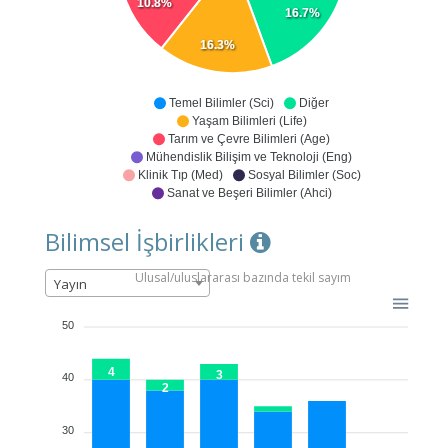
10.8%
16.7%
16.3%
Temel Bilimler (Sci)
Diğer
Yaşam Bilimleri (Life)
Tarım ve Çevre Bilimleri (Age)
Mühendislik Bilişim ve Teknoloji (Eng)
Klinik Tıp (Med)
Sosyal Bilimler (Soc)
Sanat ve Beşeri Bilimler (Ahci)
Bilimsel İşbirlikleri
Ulusal/uluslararası bazında tekil sayım
Yayın
50
4
3
40
2
30