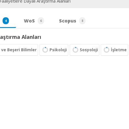
aaliyetlere Dayalı Araştırma Alanları
WoS
Scopus
4
6
8
aştırma Alanları
 ve Beşeri Bilimler
Psikoloji
Sosyoloji
İşletme