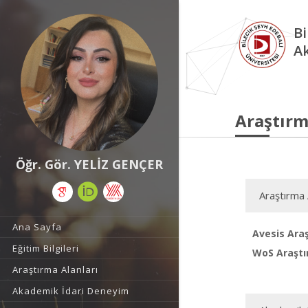
Bi
A
Araştırm
Öğr. Gör. YELİZ GENÇER
Araştırma 
Ana Sayfa
Avesis Araş
Eğitim Bilgileri
WoS Araştı
Araştırma Alanları
Akademik İdari Deneyim