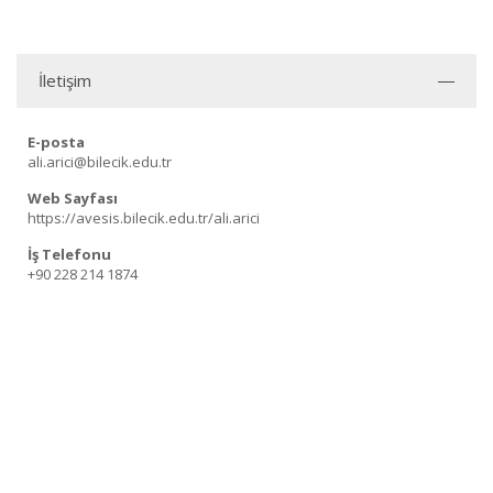
İletişim
E-posta
ali.arici@bilecik.edu.tr
Web Sayfası
https://avesis.bilecik.edu.tr/ali.arici
İş Telefonu
+90 228 214 1874