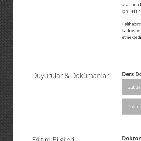
arasında L
için Tefsi
Hâlihazırd
kadrosunda
etmektedi
Duyurular & Dokümanlar
Ders D
Zübdet
Tuhfet
Eğitim Bilgileri
Doktor