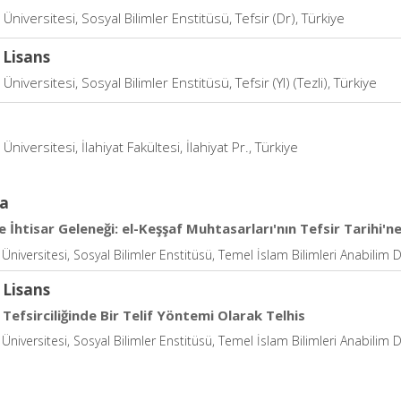
niversitesi, Sosyal Bilimler Enstitüsü, Tefsir (Dr), Türkiye
 Lisans
niversitesi, Sosyal Bilimler Enstitüsü, Tefsir (Yl) (Tezli), Türkiye
niversitesi, İlahiyat Fakültesi, İlahiyat Pr., Türkiye
a
e İhtisar Geleneği: el-Keşşaf Muhtasarları'nın Tefsir Tarihi'ne
niversitesi, Sosyal Bilimler Enstitüsü, Temel İslam Bilimleri Anabilim D
 Lisans
Tefsirciliğinde Bir Telif Yöntemi Olarak Telhis
niversitesi, Sosyal Bilimler Enstitüsü, Temel İslam Bilimleri Anabilim D