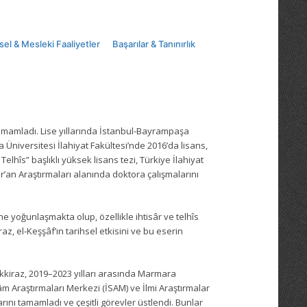
sel & Mesleki Faaliyetler
Başarılar & Tanınırlık
amamladı. Lise yıllarında İstanbul-Bayrampaşa
ra Üniversitesi İlahiyat Fakültesi’nde 2016’da lisans,
elhîs” başlıklı yüksek lisans tezi, Türkiye İlahiyat
r’an Araştırmaları alanında doktora çalışmalarını
erine yoğunlaşmakta olup, özellikle ihtisâr ve telhîs
z, el-Keşşâf’ın tarihsel etkisini ve bu eserin
kkiraz, 2019–2023 yılları arasında Marmara
âm Araştırmaları Merkezi (İSAM) ve İlmi Araştırmalar
rını tamamladı ve çeşitli görevler üstlendi. Bunlar