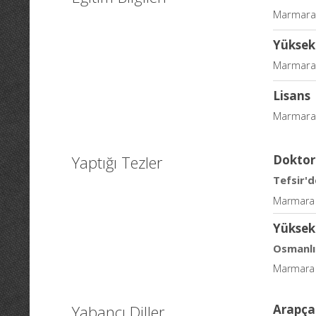
Marmara Ü
Yüksek
Marmara Ü
Lisans
Marmara Ü
Yaptığı Tezler
Doktor
Tefsir'd
Marmara Ü
Yüksek
Osmanlı 
Marmara Ü
Yabancı Diller
Arapça