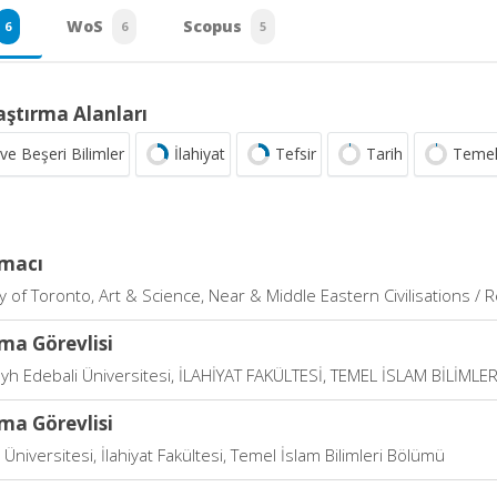
WoS
Scopus
6
6
5
aştırma Alanları
ve Beşeri Bilimler
İlahiyat
Tefsir
Tarih
Temel 
rmacı
y of Toronto, Art & Science, Near & Middle Eastern Civilisations / R
ma Görevlisi
eyh Edebali Üniversitesi, İLAHİYAT FAKÜLTESİ, TEMEL İSLAM BİLİMLER
ma Görevlisi
niversitesi, İlahiyat Fakültesi, Temel İslam Bilimleri Bölümü