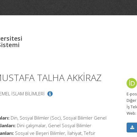
ersitesi
Sistemi
 MUSTAFA TALHA AKKİRAZ
TEMEL İSLAM BİLİMLERİ
E-pos
Diğer
İş Te
Web:
ları:
Din, Sosyal Bilimler (Soc), Sosyal Bilimler Genel
anları:
Dini çalışmalar, Genel Sosyal Bilimler
anları:
Sosyal ve Beşeri Bilimler, İlahiyat, Tefsir