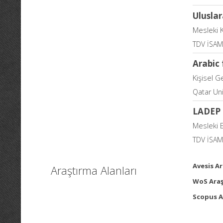
Ulusla
Mesleki 
TDV İSAM 
Arabic
Kişisel G
Qatar Uni
LADEP 
Mesleki 
TDV İSAM 
Avesis Ar
Araştırma Alanları
WoS Araş
Scopus A