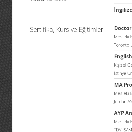
İngiliz
Sertifika, Kurs ve Eğitimler
Doctor
Mesleki 
Toronto Ü
Englis
Kişisel G
İstinye Ün
MA Prog
Mesleki 
Jordan AS
AYP Ar
Mesleki 
TDV İSAM 