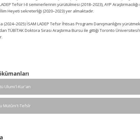
ADEP Tefsir I-II seminerlerinin yürütülmesi (2018–2023), AYP Araştırmacılığı
r İlim Heyeti sekreterliği (2020–2023) yer almaktadır.
a (2024–2025) İSAM LADEP Tefsir İhtisas Programı Danışmanlığını yürütmekte
n TÜBİTAK Doktora Sırası Araştırma Bursu ile gittiği Toronto Üniversitesi
r.
ökümanları
ü Ulumi'l-Kur'an
u Mütûni't-Tefsîr
a