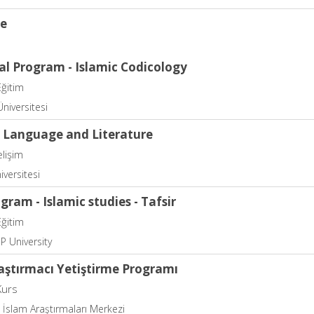
ce
al Program - Islamic Codicology
Eğitim
niversitesi
h Language and Literature
elişim
iversitesi
ram - Islamic studies - Tafsir
Eğitim
P University
aştırmacı Yetiştirme Programı
Kurs
İslam Araştırmaları Merkezi