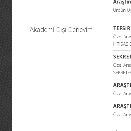
Araştı
Ürdün Üni
Akademi Dışı Deneyim
TEFSİR
Özel Ara
İHTİSAS 
SEKRE
Özel Ara
SEKRETE
ARAŞT
Özel Ara
ARAŞT
Özel Ara