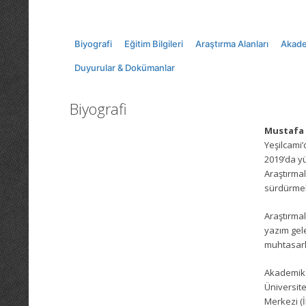
Biyografi
Eğitim Bilgileri
Araştırma Alanları
Akade
Duyurular & Dokümanlar
Biyografi
Mustafa 
Yeşilcami’
2019’da yü
Araştırmal
sürdürmek
Araştırmala
yazım gele
muhtasarl
Akademik 
Üniversite
Merkezi (İ