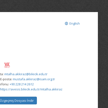
English
ta:
mtalha.akkiraz@bilecik.edu.tr
 E-posta:
mustafa.akkiraz@isam.org.tr
lefonu:
+90 228 214 2612
https://avesis.bilecik.edu.tr/mtalha.akkiraz
Özgeçmiş Dosyası İndir