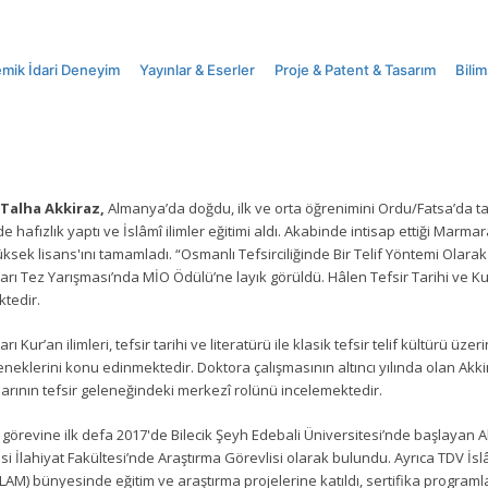
mik İdari Deneyim
Yayınlar & Eserler
Proje & Patent & Tasarım
Bilim
Talha Akkiraz,
Almanya’da doğdu, ilk ve orta öğrenimini Ordu/Fatsa’da t
de hafızlık yaptı ve İslâmî ilimler eğitimi aldı. Akabinde intisap ettiği Marma
ksek lisans'ını tamamladı. “Osmanlı Tefsirciliğinde Bir Telif Yöntemi Olarak T
arı Tez Yarışması’nda MİO Ödülü’ne layık görüldü. Hâlen Tefsir Tarihi ve Ku
tedir.
rı Kur’an ilimleri, tefsir tarihi ve literatürü ile klasik tefsir telif kültürü üz
neklerini konu edinmektedir. Doktora çalışmasının altıncı yılında olan Akkira
arının tefsir geleneğindeki merkezî rolünü incelemektedir.
görevine ilk defa 2017'de Bilecik Şeyh Edebali Üniversitesi’nde başlayan A
si İlahiyat Fakültesi’nde Araştırma Görevlisi olarak bulundu. Ayrıca TDV İsl
LAM) bünyesinde eğitim ve araştırma projelerine katıldı, sertifika programla