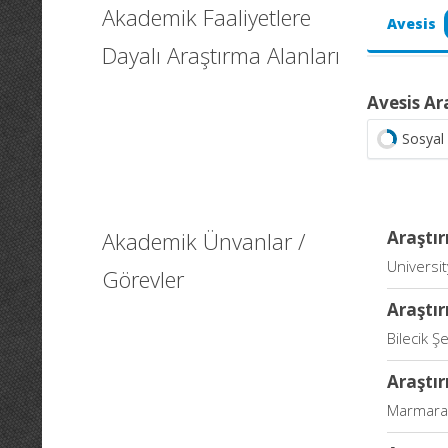
Akademik Faaliyetlere
Avesis
Dayalı Araştırma Alanları
Avesis Ar
Sosyal 
Akademik Ünvanlar /
Araştı
Universit
Görevler
Araştır
Bilecik Ş
Araştır
Marmara Ü